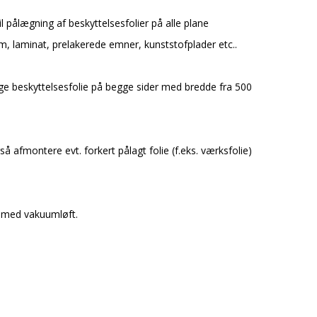
l pålægning af beskyttelsesfolier på alle plane
ium, laminat, prelakerede emner, kunststofplader etc..
e beskyttelsesfolie på begge sider med bredde fra 500
å afmontere evt. forkert pålagt folie (f.eks. værksfolie)
 med vakuumløft.